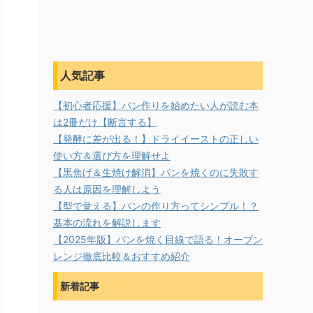
人気記事
【初心者応援】パン作りを始めたい人が読む本
は2冊だけ【断言する】
【発酵に差が出る！】ドライイーストの正しい
使い方＆選び方を理解せよ
【黒焦げ＆生焼け解消】パンを焼くのに失敗す
る人は原因を理解しよう
【型で覚える】パンの作り方ってシンプル！？
基本の流れを解説します
【2025年版】パンを焼く目線で語る！オーブン
レンジ徹底比較＆おすすめ紹介
新着記事