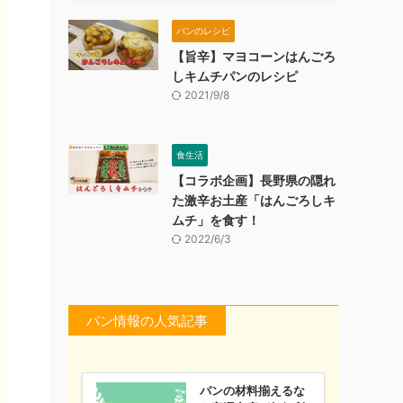
パンのレシピ
【旨辛】マヨコーンはんごろ
しキムチパンのレシピ
2021/9/8
食生活
【コラボ企画】長野県の隠れ
た激辛お土産「はんごろしキ
ムチ」を食す！
2022/6/3
パン情報の人気記事
パンの材料揃えるな