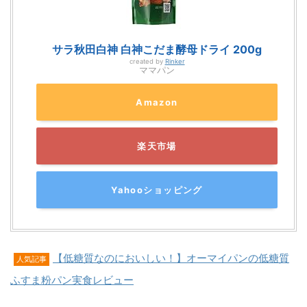
サラ秋田白神 白神こだま酵母ドライ 200g
created by
Rinker
ママパン
Amazon
楽天市場
Yahooショッピング
【低糖質なのにおいしい！】オーマイパンの低糖質
人気記事
ふすま粉パン実食レビュー