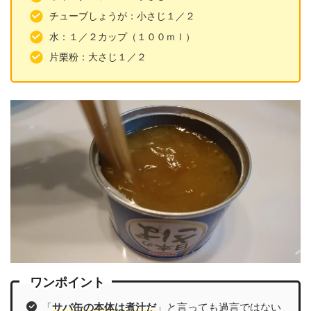
チューブしょうが：小さじ１／２
水：１／２カップ（１００ｍｌ）
片栗粉：大さじ１／２
ワンポイント
「
サバ缶の本体は煮汁だ
」と言っても過言ではない