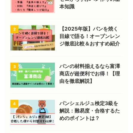
本知識
【2025年版】パンを焼く
2
目線で語る！オーブンレン
ジ徹底比較＆おすすめ紹介
パンの材料揃えるなら富澤
3
商店が超便利でお得！【理
由を徹底解説】
パンシェルジュ検定3級を
4
解説：難易度・合格するた
めのポイントは？